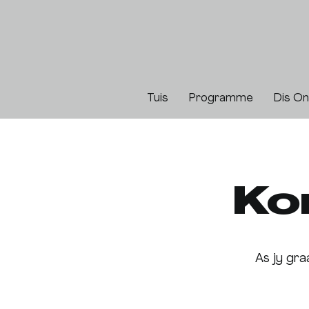
Tuis
Programme
Dis O
Ko
As jy gra