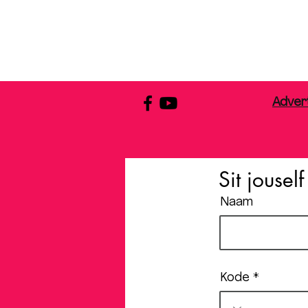
Adver
Sit jousel
Naam
Kode