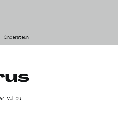
Ondersteun
rus
en. Vul jou